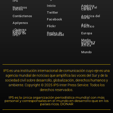
IPS
Inicio
América
Nuestros
Latina y el
socios
Caribe
Twitter
Contáctenos
América del
Norte
Facebook
Apóyenos
Asia-
Flickr
Pacífico
¿Quieres
publicar
Reglas de
notas de
Europa
comunidad
IPS?
Medio
Oriente y
Norte de
África
Mundo
IPS es una institución internacional de comunicación cuyo eje es una
agencia mundial de noticias que amplifica las voces del Sur y de la
sociedad civil sobre desarrollo, globalización, derechos humanos y
ambiente. Copyright © 2025 IPS-Inter Press Service. Todos los
derechos reservados.
IPS es la única organización periodística mundial con más
personal y corresponsales en el mundo en desarrollo que en los
países ricos. DONAR