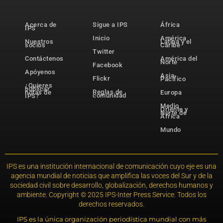
Acerca de
Sigue a IPS
África
IPS
Inicio
América
Nuestros
Latina y el
socios
Caribe
Twitter
Contáctenos
América del
Norte
Facebook
Apóyenos
Asia-
Flickr
Pacífico
¿Quieres
publicar
Reglas de
notas de
Europa
comunidad
IPS?
Medio
Oriente y
Norte de
África
Mundo
IPS es una institución internacional de comunicación cuyo eje es una
agencia mundial de noticias que amplifica las voces del Sur y de la
sociedad civil sobre desarrollo, globalización, derechos humanos y
ambiente. Copyright © 2025 IPS-Inter Press Service. Todos los
derechos reservados.
IPS es la única organización periodística mundial con más