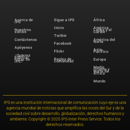
Acerca de
Sigue a IPS
África
IPS
Inicio
América
Nuestros
Latina y el
socios
Caribe
Twitter
Contáctenos
América del
Norte
Facebook
Apóyenos
Asia-
Flickr
Pacífico
¿Quieres
publicar
Reglas de
notas de
Europa
comunidad
IPS?
Medio
Oriente y
Norte de
África
Mundo
IPS es una institución internacional de comunicación cuyo eje es una
agencia mundial de noticias que amplifica las voces del Sur y de la
sociedad civil sobre desarrollo, globalización, derechos humanos y
ambiente. Copyright © 2025 IPS-Inter Press Service. Todos los
derechos reservados.