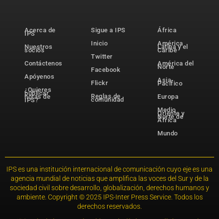
Acerca de
Sigue a IPS
África
IPS
Inicio
América
Nuestros
Latina y el
socios
Caribe
Twitter
Contáctenos
América del
Norte
Facebook
Apóyenos
Asia-
Flickr
Pacífico
¿Quieres
publicar
Reglas de
notas de
Europa
comunidad
IPS?
Medio
Oriente y
Norte de
África
Mundo
IPS es una institución internacional de comunicación cuyo eje es una
agencia mundial de noticias que amplifica las voces del Sur y de la
sociedad civil sobre desarrollo, globalización, derechos humanos y
ambiente. Copyright © 2025 IPS-Inter Press Service. Todos los
derechos reservados.