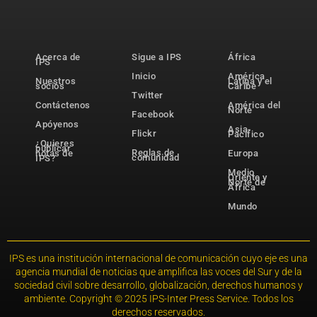
Acerca de
Sigue a IPS
África
IPS
Inicio
América
Nuestros
Latina y el
socios
Caribe
Twitter
Contáctenos
América del
Norte
Facebook
Apóyenos
Asia-
Flickr
Pacífico
¿Quieres
publicar
Reglas de
notas de
Europa
comunidad
IPS?
Medio
Oriente y
Norte de
África
Mundo
IPS es una institución internacional de comunicación cuyo eje es una
agencia mundial de noticias que amplifica las voces del Sur y de la
sociedad civil sobre desarrollo, globalización, derechos humanos y
ambiente. Copyright © 2025 IPS-Inter Press Service. Todos los
derechos reservados.