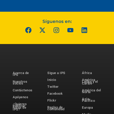
Síguenos en:
Acerca de
Sigue a IPS
África
IPS
Inicio
América
Nuestros
Latina y el
socios
Caribe
Twitter
Contáctenos
América del
Norte
Facebook
Apóyenos
Asia-
Flickr
Pacífico
¿Quieres
publicar
Reglas de
notas de
Europa
comunidad
IPS?