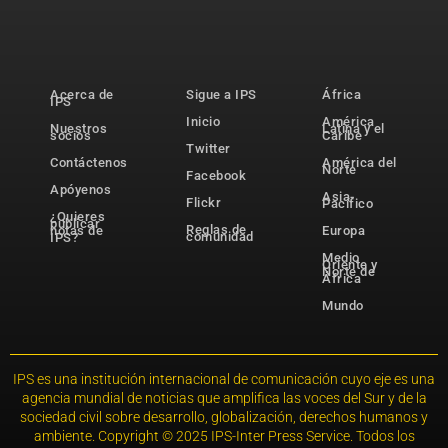
Acerca de
Sigue a IPS
África
IPS
Inicio
América
Nuestros
Latina y el
socios
Caribe
Twitter
Contáctenos
América del
Norte
Facebook
Apóyenos
Asia-
Flickr
Pacífico
¿Quieres
publicar
Reglas de
notas de
Europa
comunidad
IPS?
Medio
Oriente y
Norte de
África
Mundo
IPS es una institución internacional de comunicación cuyo eje es una
agencia mundial de noticias que amplifica las voces del Sur y de la
sociedad civil sobre desarrollo, globalización, derechos humanos y
ambiente. Copyright © 2025 IPS-Inter Press Service. Todos los