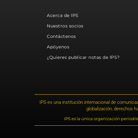
Acerca de IPS
Nuestros socios
Contáctenos
Apóyenos
¿Quieres publicar notas de IPS?
IPS es una institución internacional de comunicac
globalización, derechos 
IPS es la única organización periodí