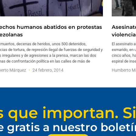
echos humanos abatidos en protestas
Asesinat
ezolanas
violenci
 muertos, decenas de heridos, unos 500 detenidos,
El asesinato a
ias de tortura, de represión ilegal de fuerzas de seguridad y
exmarido, en u
 irregulares y de agresiones a la prensa, marcan las dos
cinco años, h
s de confrontación política en las calles de más de
espiral de in
erto Márquez
24 febrero, 2014
Humberto M
s que importan. Si
e gratis a nuestro bolet