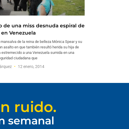
o de una miss desnuda espiral de
a en Venezuela
 mansalva de la reina de belleza Mónica Spear y su
n asalto en que también resultó herida su hija de
a estremecido a una Venezuela sumida en una
seguridad ciudadana que
árquez
12 enero, 2014
n ruido.
ín semanal