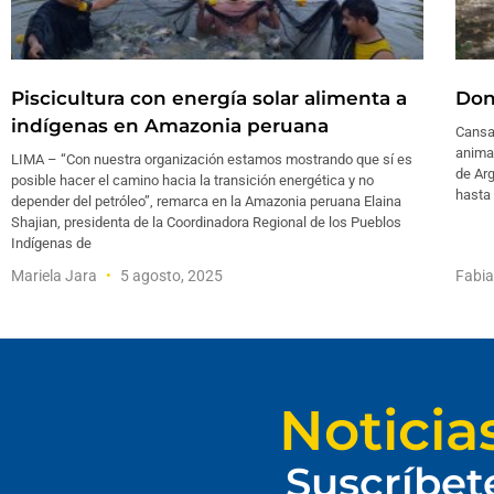
Piscicultura con energía solar alimenta a
Don
indígenas en Amazonia peruana
Cansa
anima
LIMA – “Con nuestra organización estamos mostrando que sí es
de Arg
posible hacer el camino hacia la transición energética y no
hasta
depender del petróleo”, remarca en la Amazonia peruana Elaina
Shajian, presidenta de la Coordinadora Regional de los Pueblos
Indígenas de
Mariela Jara
5 agosto, 2025
Fabia
Noticia
Suscríbet