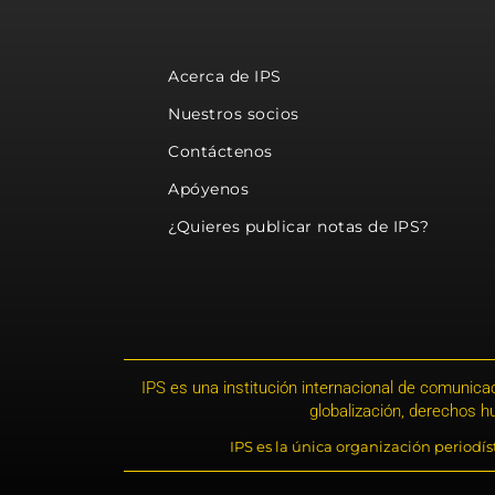
Acerca de IPS
Nuestros socios
Contáctenos
Apóyenos
¿Quieres publicar notas de IPS?
IPS es una institución internacional de comunicac
globalización, derechos 
IPS es la única organización periodí