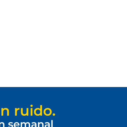
n ruido.
ín semanal