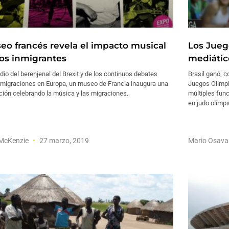
eo francés revela el impacto musical
Los Jueg
los inmigrantes
mediátic
io del berenjenal del Brexit y de los continuos debates
Brasil ganó, c
 migraciones en Europa, un museo de Francia inaugura una
Juegos Olímpi
ción celebrando la música y las migraciones.
múltiples fun
en judo olímpi
 McKenzie
27 marzo, 2019
Mario Osav