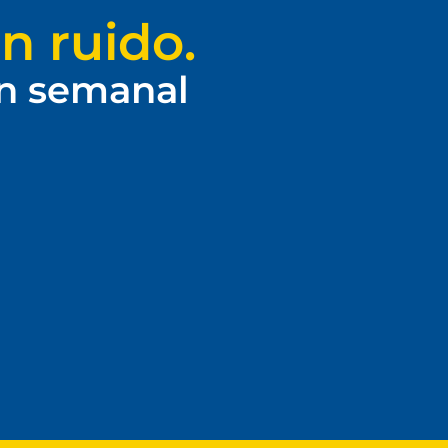
n ruido.
ín semanal