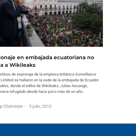
ionaje en embajada ecuatoriana no
na a Wikileaks
itivos de espionaje de la empresa británica Surveillance
Limited se hallaron en la sede de la embajada de Ecuador
dres, donde el editor de Wikileaks, Julian Assange,
nece refugiado desde hace poco más de un año.
p Chatterjee
5 julio, 2013