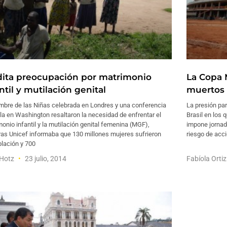
dita preocupación por matrimonio
La Copa 
ntil y mutilación genital
muertos 
mbre de las Niñas celebrada en Londres y una conferencia
La presión par
la en Washington resaltaron la necesidad de enfrentar el
Brasil en los 
onio infantil y la mutilación genital femenina (MGF),
impone jornad
ras Unicef informaba que 130 millones mujeres sufrieron
riesgo de acc
lación y 700
 Hotz
23 julio, 2014
Fabíola Orti