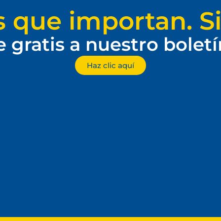
s que importan. Si
e gratis a nuestro bolet
Haz clic aquí