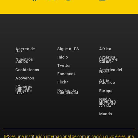
Acerca de
Sigue a IPS
África
IPS
Inicio
América
Nuestros
Latina y el
socios
Caribe
Twitter
Contáctenos
América del
Norte
Facebook
Apóyenos
Asia-
Flickr
Pacífico
¿Quieres
publicar
Reglas de
notas de
Europa
comunidad
IPS?
Medio
Oriente y
Norte de
África
Mundo
IPS es una institución internacional de comunicación cuyo eje es una