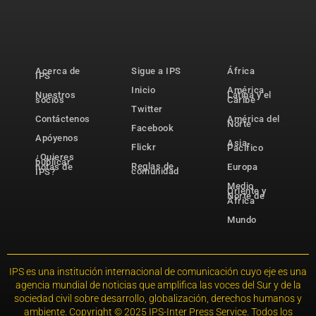
Acerca de
Sigue a IPS
África
IPS
Inicio
América
Nuestros
Latina y el
socios
Caribe
Twitter
Contáctenos
América del
Norte
Facebook
Apóyenos
Asia-
Flickr
Pacífico
¿Quieres
publicar
Reglas de
notas de
Europa
comunidad
IPS?
Medio
Oriente y
Norte de
África
Mundo
IPS es una institución internacional de comunicación cuyo eje es una
agencia mundial de noticias que amplifica las voces del Sur y de la
sociedad civil sobre desarrollo, globalización, derechos humanos y
ambiente. Copyright © 2025 IPS-Inter Press Service. Todos los