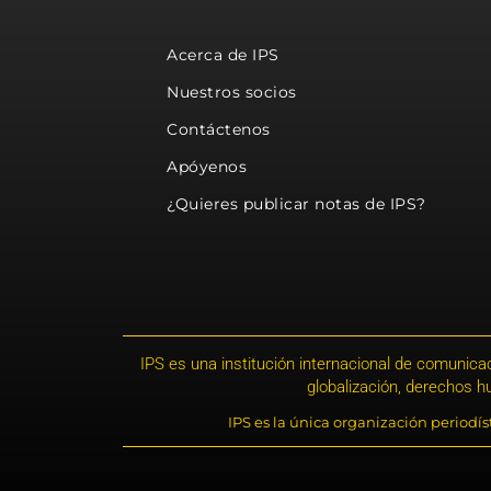
Acerca de IPS
Nuestros socios
Contáctenos
Apóyenos
¿Quieres publicar notas de IPS?
IPS es una institución internacional de comunicac
globalización, derechos 
IPS es la única organización periodí