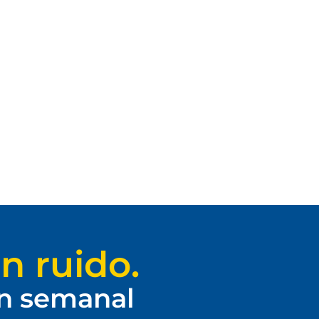
n ruido.
ín semanal