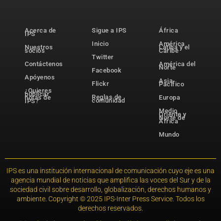
Acerca de
Sigue a IPS
África
IPS
Inicio
América
Nuestros
Latina y el
socios
Caribe
Twitter
Contáctenos
América del
Norte
Facebook
Apóyenos
Asia-
Flickr
Pacífico
¿Quieres
publicar
Reglas de
notas de
Europa
comunidad
IPS?
Medio
Oriente y
Norte de
África
Mundo
IPS es una institución internacional de comunicación cuyo eje es una
agencia mundial de noticias que amplifica las voces del Sur y de la
sociedad civil sobre desarrollo, globalización, derechos humanos y
ambiente. Copyright © 2025 IPS-Inter Press Service. Todos los
derechos reservados.