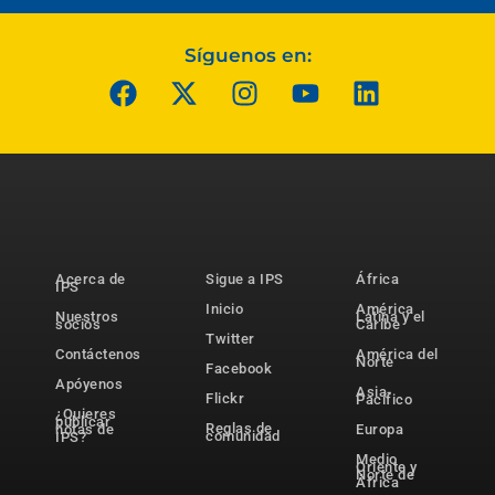
Síguenos en:
Acerca de
Sigue a IPS
África
IPS
Inicio
América
Nuestros
Latina y el
socios
Caribe
Twitter
Contáctenos
América del
Norte
Facebook
Apóyenos
Asia-
Flickr
Pacífico
¿Quieres
publicar
Reglas de
notas de
Europa
comunidad
IPS?
Medio
Oriente y
Norte de
África