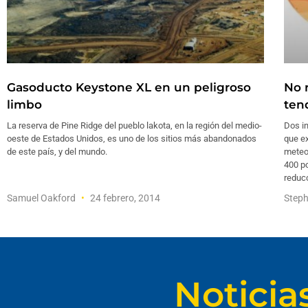
Gasoducto Keystone XL en un peligroso
No 
limbo
ten
La reserva de Pine Ridge del pueblo lakota, en la región del medio-
Dos i
oeste de Estados Unidos, es uno de los sitios más abandonados
que ex
de este país, y del mundo.
meteo
400 p
reduc
Samuel Oakford
24 febrero, 2014
Step
Noticia