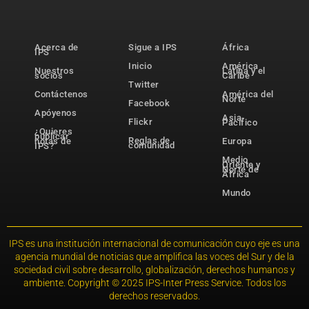
Acerca de
Sigue a IPS
África
IPS
Inicio
América
Nuestros
Latina y el
socios
Caribe
Twitter
Contáctenos
América del
Norte
Facebook
Apóyenos
Asia-
Flickr
Pacífico
¿Quieres
publicar
Reglas de
notas de
Europa
comunidad
IPS?
Medio
Oriente y
Norte de
África
Mundo
IPS es una institución internacional de comunicación cuyo eje es una
agencia mundial de noticias que amplifica las voces del Sur y de la
sociedad civil sobre desarrollo, globalización, derechos humanos y
ambiente. Copyright © 2025 IPS-Inter Press Service. Todos los
derechos reservados.