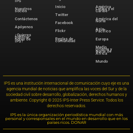
IPS
Inicio
América
Nuestros
Latina y el
socios
Caribe
Twitter
Contáctenos
América del
Norte
Facebook
Apóyenos
Asia-
Flickr
Pacífico
¿Quieres
publicar
Reglas de
notas de
Europa
comunidad
IPS?
Medio
Oriente y
Norte de
África
Mundo
IPS es una institución internacional de comunicación cuyo eje es una
agencia mundial de noticias que amplifica las voces del Sur y de la
sociedad civil sobre desarrollo, globalización, derechos humanos y
ambiente. Copyright © 2025 IPS-Inter Press Service. Todos los
derechos reservados.
IPS es la única organización periodística mundial con más
personal y corresponsales en el mundo en desarrollo que en los
países ricos. DONAR