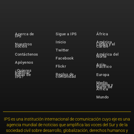
Acerca de
Sigue a IPS
África
IPS
Inicio
América
Nuestros
Latina y el
socios
Caribe
Twitter
Contáctenos
América del
Norte
Facebook
Apóyenos
Asia-
Flickr
Pacífico
¿Quieres
publicar
Reglas de
notas de
Europa
comunidad
IPS?
Medio
Oriente y
Norte de
África
Mundo
IPS es una institución internacional de comunicación cuyo eje es una
agencia mundial de noticias que amplifica las voces del Sur y de la
sociedad civil sobre desarrollo, globalización, derechos humanos y