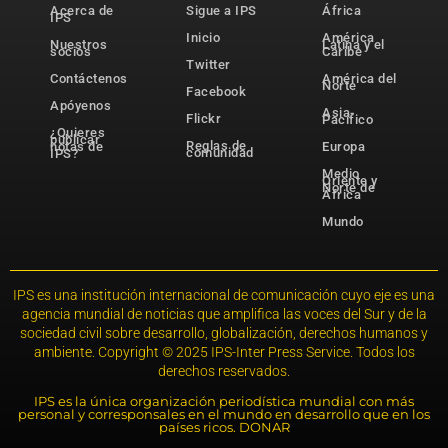
Acerca de
Sigue a IPS
África
IPS
Inicio
América
Nuestros
Latina y el
socios
Caribe
Twitter
Contáctenos
América del
Norte
Facebook
Apóyenos
Asia-
Flickr
Pacífico
¿Quieres
publicar
Reglas de
notas de
Europa
comunidad
IPS?
Medio
Oriente y
Norte de
África
Mundo
IPS es una institución internacional de comunicación cuyo eje es una
agencia mundial de noticias que amplifica las voces del Sur y de la
sociedad civil sobre desarrollo, globalización, derechos humanos y
ambiente. Copyright © 2025 IPS-Inter Press Service. Todos los
derechos reservados.
IPS es la única organización periodística mundial con más
personal y corresponsales en el mundo en desarrollo que en los
países ricos. DONAR