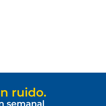
n ruido.
ín semanal