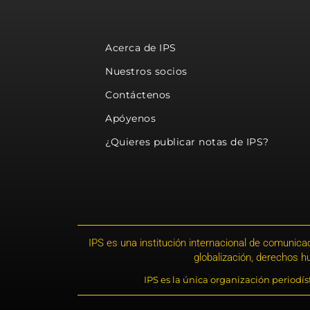
Acerca de IPS
Nuestros socios
Contáctenos
Apóyenos
¿Quieres publicar notas de IPS?
IPS es una institución internacional de comunicac
globalización, derechos 
IPS es la única organización periodí