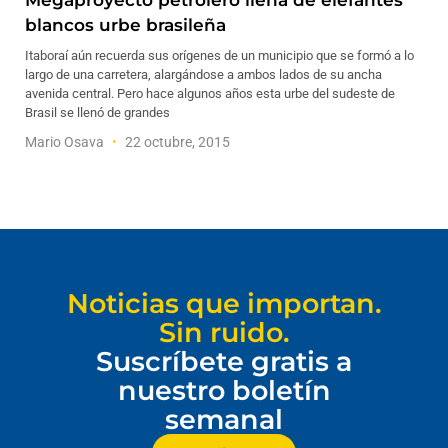
Megaproyecto petrolero llena de elefantes
blancos urbe brasileña
Itaboraí aún recuerda sus orígenes de un municipio que se formó a lo
largo de una carretera, alargándose a ambos lados de su ancha
avenida central. Pero hace algunos años esta urbe del sudeste de
Brasil se llenó de grandes
Mario Osava
22 octubre, 2015
Noticias que importan.
Sin ruido.
Suscríbete gratis a
nuestro boletín
semanal