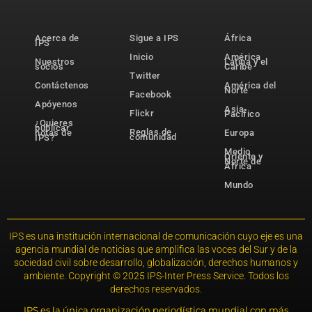
Acerca de
Sigue a IPS
África
IPS
Inicio
América
Nuestros
Latina y el
socios
Caribe
Twitter
Contáctenos
América del
Norte
Facebook
Apóyenos
Asia-
Flickr
Pacífico
¿Quieres
publicar
Reglas de
notas de
Europa
comunidad
IPS?
Medio
Oriente y
Norte de
África
Mundo
IPS es una institución internacional de comunicación cuyo eje es una
agencia mundial de noticias que amplifica las voces del Sur y de la
sociedad civil sobre desarrollo, globalización, derechos humanos y
ambiente. Copyright © 2025 IPS-Inter Press Service. Todos los
derechos reservados.
IPS es la única organización periodística mundial con más