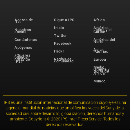
Acerca de
Sigue a IPS
África
IPS
Inicio
América
Nuestros
Latina y el
socios
Caribe
Twitter
Contáctenos
América del
Norte
Facebook
Apóyenos
Asia-
Flickr
Pacífico
¿Quieres
publicar
Reglas de
notas de
Europa
comunidad
IPS?
Medio
Oriente y
Norte de
África
Mundo
IPS es una institución internacional de comunicación cuyo eje es una
agencia mundial de noticias que amplifica las voces del Sur y de la
sociedad civil sobre desarrollo, globalización, derechos humanos y
ambiente. Copyright © 2025 IPS-Inter Press Service. Todos los
derechos reservados.