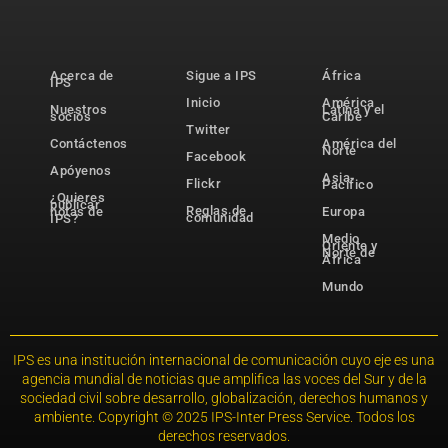
Acerca de
Sigue a IPS
África
IPS
Inicio
América
Nuestros
Latina y el
socios
Caribe
Twitter
Contáctenos
América del
Norte
Facebook
Apóyenos
Asia-
Flickr
Pacífico
¿Quieres
publicar
Reglas de
notas de
Europa
comunidad
IPS?
Medio
Oriente y
Norte de
África
Mundo
IPS es una institución internacional de comunicación cuyo eje es una
agencia mundial de noticias que amplifica las voces del Sur y de la
sociedad civil sobre desarrollo, globalización, derechos humanos y
ambiente. Copyright © 2025 IPS-Inter Press Service. Todos los
derechos reservados.