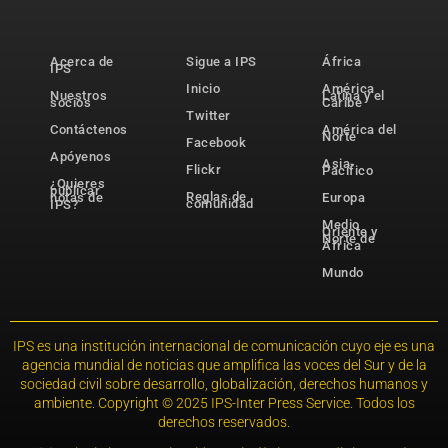
Acerca de
Sigue a IPS
África
IPS
Inicio
América
Nuestros
Latina y el
socios
Caribe
Twitter
Contáctenos
América del
Norte
Facebook
Apóyenos
Asia-
Flickr
Pacífico
¿Quieres
publicar
Reglas de
notas de
Europa
comunidad
IPS?
Medio
Oriente y
Norte de
África
Mundo
IPS es una institución internacional de comunicación cuyo eje es una
agencia mundial de noticias que amplifica las voces del Sur y de la
sociedad civil sobre desarrollo, globalización, derechos humanos y
ambiente. Copyright © 2025 IPS-Inter Press Service. Todos los
derechos reservados.