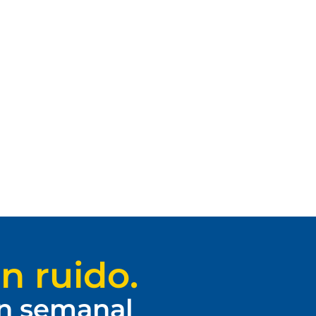
n ruido.
ín semanal