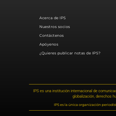
Acerca de IPS
Nuestros socios
Contáctenos
Apóyenos
¿Quieres publicar notas de IPS?
IPS es una institución internacional de comunicac
globalización, derechos 
IPS es la única organización periodí