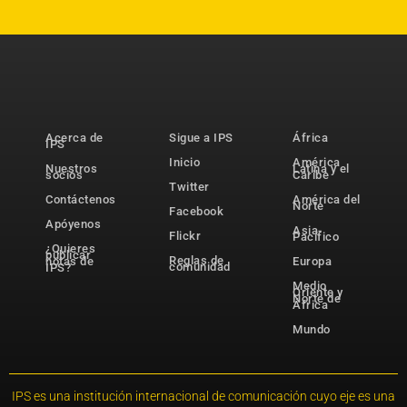
Acerca de
Sigue a IPS
África
IPS
Inicio
América
Nuestros
Latina y el
socios
Caribe
Twitter
Contáctenos
América del
Norte
Facebook
Apóyenos
Asia-
Flickr
Pacífico
¿Quieres
publicar
Reglas de
notas de
Europa
comunidad
IPS?
Medio
Oriente y
Norte de
África
Mundo
IPS es una institución internacional de comunicación cuyo eje es una