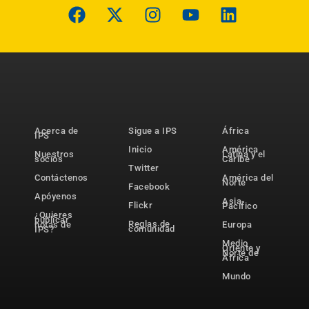
Acerca de
Sigue a IPS
África
IPS
Inicio
América
Nuestros
Latina y el
socios
Caribe
Twitter
Contáctenos
América del
Norte
Facebook
Apóyenos
Asia-
Flickr
Pacífico
¿Quieres
publicar
Reglas de
notas de
Europa
comunidad
IPS?
Medio
Oriente y
Norte de
África
Mundo