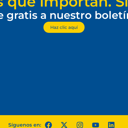
s que importan. Si
e gratis a nuestro bolet
Haz clic aquí
Síguenos en: