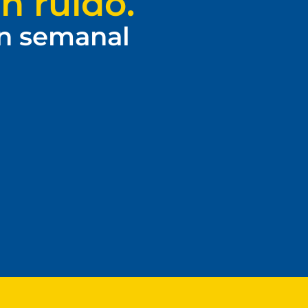
n ruido.
ín semanal