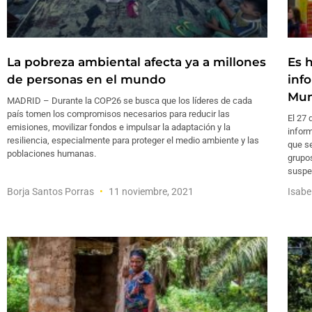
La pobreza ambiental afecta ya a millones
Es 
de personas en el mundo
inf
Mun
MADRID – Durante la COP26 se busca que los líderes de cada
país tomen los compromisos necesarios para reducir las
El 27 
emisiones, movilizar fondos e impulsar la adaptación y la
inform
resiliencia, especialmente para proteger el medio ambiente y las
que se
poblaciones humanas.
grupo
suspe
Borja Santos Porras
11 noviembre, 2021
Isabe