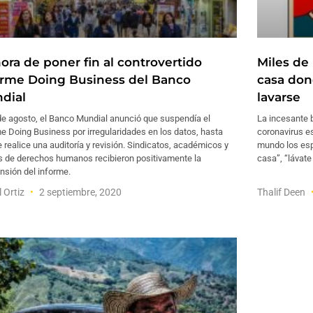
hora de poner fin al controvertido
Miles de
orme Doing Business del Banco
casa don
dial
lavarse
de agosto, el Banco Mundial anunció que suspendía el
La incesante 
e Doing Business por irregularidades en los datos, hasta
coronavirus es
 realice una auditoría y revisión. Sindicatos, académicos y
mundo los esp
s de derechos humanos recibieron positivamente la
casa”, “lávate
nsión del informe.
l Ortiz
2 septiembre, 2020
Thalif Deen