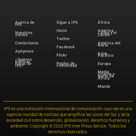
Acerca de
Sigue a IPS
África
IPS
Inicio
América
Nuestros
Latina y el
socios
Caribe
Twitter
Contáctenos
América del
Norte
Facebook
Apóyenos
Asia-
Flickr
Pacífico
¿Quieres
publicar
Reglas de
notas de
Europa
comunidad
IPS?
Medio
Oriente y
Norte de
África
Mundo
IPS es una institución internacional de comunicación cuyo eje es una
agencia mundial de noticias que amplifica las voces del Sur y de la
sociedad civil sobre desarrollo, globalización, derechos humanos y
ambiente. Copyright © 2025 IPS-Inter Press Service. Todos los
derechos reservados.