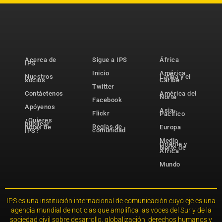
Acerca de
Sigue a IPS
África
IPS
Inicio
América
Nuestros
Latina y el
socios
Caribe
Twitter
Contáctenos
América del
Norte
Facebook
Apóyenos
Asia-
Flickr
Pacífico
¿Quieres
publicar
Reglas de
notas de
Europa
comunidad
IPS?
Medio
Oriente y
Norte de
África
Mundo
IPS es una institución internacional de comunicación cuyo eje es una
agencia mundial de noticias que amplifica las voces del Sur y de la
sociedad civil sobre desarrollo, globalización, derechos humanos y