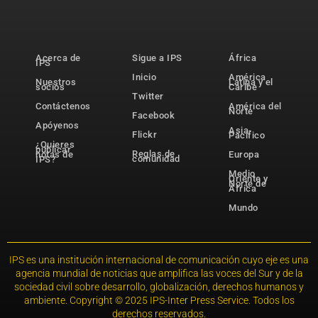
Acerca de
Sigue a IPS
África
IPS
Inicio
América
Nuestros
Latina y el
socios
Caribe
Twitter
Contáctenos
América del
Norte
Facebook
Apóyenos
Asia-
Flickr
Pacífico
¿Quieres
publicar
Reglas de
notas de
Europa
comunidad
IPS?
Medio
Oriente y
Norte de
África
Mundo
IPS es una institución internacional de comunicación cuyo eje es una
agencia mundial de noticias que amplifica las voces del Sur y de la
sociedad civil sobre desarrollo, globalización, derechos humanos y
ambiente. Copyright © 2025 IPS-Inter Press Service. Todos los
derechos reservados.