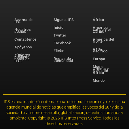
Acerca de
Sigue a IPS
África
IPS
Inicio
América
Nuestros
Latina y el
socios
Caribe
Twitter
Contáctenos
América del
Norte
Facebook
Apóyenos
Asia-
Flickr
Pacífico
¿Quieres
publicar
Reglas de
notas de
Europa
comunidad
IPS?
Medio
Oriente y
Norte de
África
Mundo
IPS es una institución internacional de comunicación cuyo eje es una
agencia mundial de noticias que amplifica las voces del Sur y de la
sociedad civil sobre desarrollo, globalización, derechos humanos y
ambiente. Copyright © 2025 IPS-Inter Press Service. Todos los
derechos reservados.