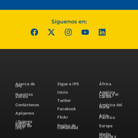
Síguenos en:
Acerca de
Sigue a IPS
África
IPS
Inicio
América
Nuestros
Latina y el
socios
Caribe
Twitter
Contáctenos
América del
Norte
Facebook
Apóyenos
Asia-
Flickr
Pacífico
¿Quieres
publicar
Reglas de
notas de
Europa
comunidad
IPS?
Medio
Oriente y