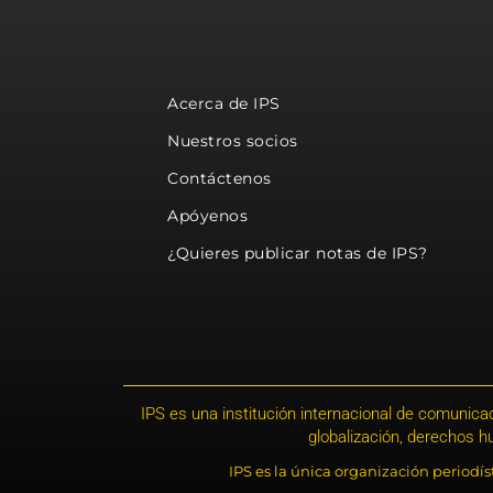
Acerca de IPS
Nuestros socios
Contáctenos
Apóyenos
¿Quieres publicar notas de IPS?
IPS es una institución internacional de comunicac
globalización, derechos 
IPS es la única organización periodí