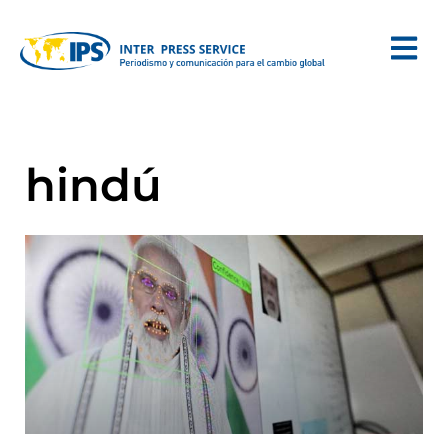
hindú