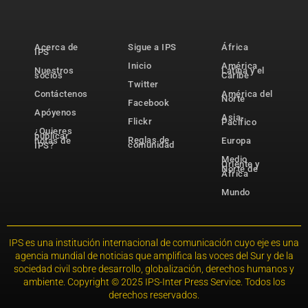
Acerca de
Sigue a IPS
África
IPS
Inicio
América
Nuestros
Latina y el
socios
Caribe
Twitter
Contáctenos
América del
Norte
Facebook
Apóyenos
Asia-
Flickr
Pacífico
¿Quieres
publicar
Reglas de
notas de
Europa
comunidad
IPS?
Medio
Oriente y
Norte de
África
Mundo
IPS es una institución internacional de comunicación cuyo eje es una
agencia mundial de noticias que amplifica las voces del Sur y de la
sociedad civil sobre desarrollo, globalización, derechos humanos y
ambiente. Copyright © 2025 IPS-Inter Press Service. Todos los
derechos reservados.