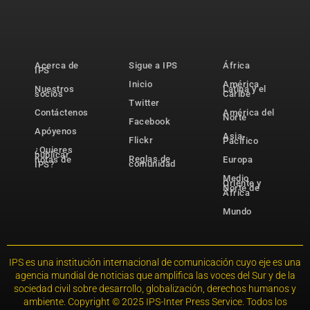
Acerca de
Sigue a IPS
África
IPS
Inicio
América
Nuestros
Latina y el
socios
Caribe
Twitter
Contáctenos
América del
Norte
Facebook
Apóyenos
Asia-
Flickr
Pacífico
¿Quieres
publicar
Reglas de
notas de
Europa
comunidad
IPS?
Medio
Oriente y
Norte de
África
Mundo
IPS es una institución internacional de comunicación cuyo eje es una
agencia mundial de noticias que amplifica las voces del Sur y de la
sociedad civil sobre desarrollo, globalización, derechos humanos y
ambiente. Copyright © 2025 IPS-Inter Press Service. Todos los