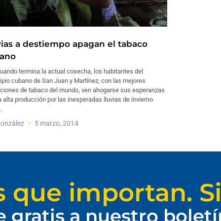
vias a destiempo apagan el tabaco
ano
uando termina la actual cosecha, los habitantes del
ipio cubano de San Juan y Martínez, con las mejores
aciones de tabaco del mundo, ven ahogarse sus esperanzas
 alta producción por las inesperadas lluvias de invierno
l.
González
5 marzo, 2014
s que importan. Si
e gratis a nuestro bolet