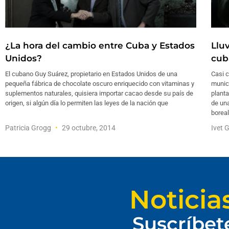
¿La hora del cambio entre Cuba y Estados
Llu
Unidos?
cub
El cubano Guy Suárez, propietario en Estados Unidos de una
Casi c
pequeña fábrica de chocolate oscuro enriquecido con vitaminas y
munic
suplementos naturales, quisiera importar cacao desde su país de
plant
origen, si algún día lo permiten las leyes de la nación que
de una
borea
Patricia Grogg
29 octubre, 2014
Ivet 
Noticia
Suscríbet