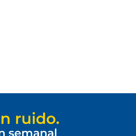
n ruido.
ín semanal