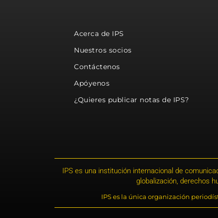
Acerca de IPS
Nuestros socios
Contáctenos
Apóyenos
¿Quieres publicar notas de IPS?
IPS es una institución internacional de comunicac
globalización, derechos 
IPS es la única organización periodí