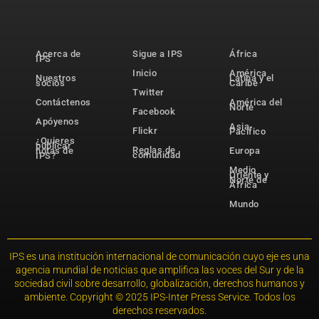
Acerca de
Sigue a IPS
África
IPS
Inicio
América
Nuestros
Latina y el
socios
Caribe
Twitter
Contáctenos
América del
Norte
Facebook
Apóyenos
Asia-
Flickr
Pacífico
¿Quieres
publicar
Reglas de
notas de
Europa
comunidad
IPS?
Medio
Oriente y
Norte de
África
Mundo
IPS es una institución internacional de comunicación cuyo eje es una
agencia mundial de noticias que amplifica las voces del Sur y de la
sociedad civil sobre desarrollo, globalización, derechos humanos y
ambiente. Copyright © 2025 IPS-Inter Press Service. Todos los
derechos reservados.