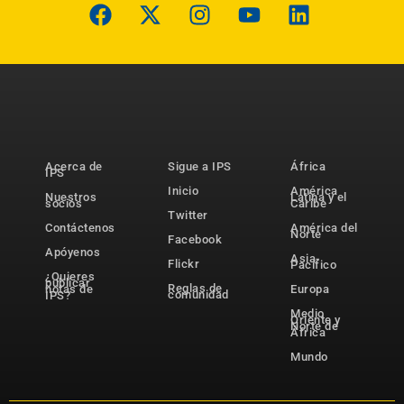
Acerca de
Sigue a IPS
África
IPS
Inicio
América
Nuestros
Latina y el
socios
Caribe
Twitter
Contáctenos
América del
Norte
Facebook
Apóyenos
Asia-
Flickr
Pacífico
¿Quieres
publicar
Reglas de
notas de
Europa
comunidad
IPS?
Medio
Oriente y
Norte de
África
Mundo