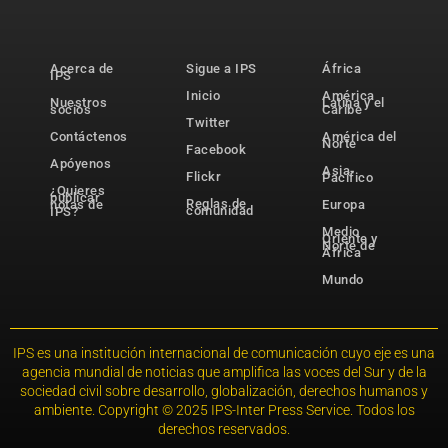
Acerca de
Sigue a IPS
África
IPS
Inicio
América
Nuestros
Latina y el
socios
Caribe
Twitter
Contáctenos
América del
Norte
Facebook
Apóyenos
Asia-
Flickr
Pacífico
¿Quieres
publicar
Reglas de
notas de
Europa
comunidad
IPS?
Medio
Oriente y
Norte de
África
Mundo
IPS es una institución internacional de comunicación cuyo eje es una
agencia mundial de noticias que amplifica las voces del Sur y de la
sociedad civil sobre desarrollo, globalización, derechos humanos y
ambiente. Copyright © 2025 IPS-Inter Press Service. Todos los
derechos reservados.