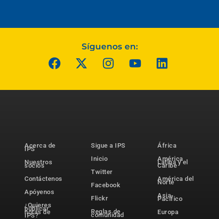
Síguenos en:
Acerca de
Sigue a IPS
África
IPS
Inicio
América
Nuestros
Latina y el
socios
Caribe
Twitter
Contáctenos
América del
Norte
Facebook
Apóyenos
Asia-
Flickr
Pacífico
¿Quieres
publicar
Reglas de
notas de
Europa
comunidad
IPS?