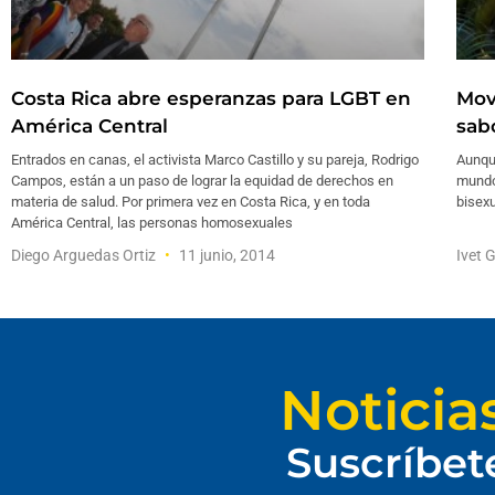
Costa Rica abre esperanzas para LGBT en
Mov
América Central
sab
Entrados en canas, el activista Marco Castillo y su pareja, Rodrigo
Aunque
Campos, están a un paso de lograr la equidad de derechos en
mundo
materia de salud. Por primera vez en Costa Rica, y en toda
bisexu
América Central, las personas homosexuales
Diego Arguedas Ortiz
11 junio, 2014
Ivet 
Noticia
Suscríbet