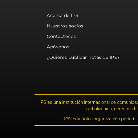
Acerca de IPS
Nuestros socios
Contáctenos
Apóyenos
¿Quieres publicar notas de IPS?
IPS es una institución internacional de comunicac
globalización, derechos 
IPS es la única organización periodí