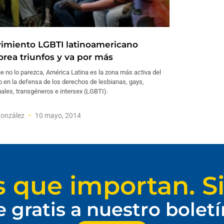
imiento LGBTI latinoamericano
orea triunfos y va por más
 no lo parezca, América Latina es la zona más activa del
 en la defensa de los derechos de lesbianas, gays,
ales, transgéneros e intersex (LGBTI).
González
10 mayo, 2014
s que importan. Si
e gratis a nuestro bolet