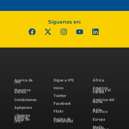
Síguenos en:
Acerca de
Sigue a IPS
África
IPS
Inicio
América
Nuestros
Latina y el
socios
Caribe
Twitter
Contáctenos
América del
Norte
Facebook
Apóyenos
Asia-
Flickr
Pacífico
¿Quieres
publicar
Reglas de
notas de
Europa
comunidad
IPS?
Medio