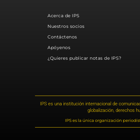
Acerca de IPS
Nuestros socios
Contáctenos
Apóyenos
¿Quieres publicar notas de IPS?
IPS es una institución internacional de comunicac
globalización, derechos 
IPS es la única organización periodí