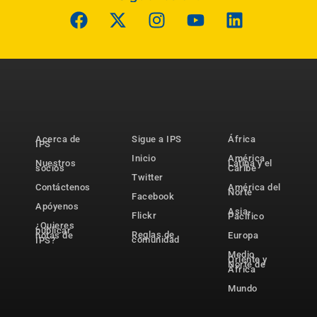
Acerca de
Sigue a IPS
África
IPS
Inicio
América
Nuestros
Latina y el
socios
Caribe
Twitter
Contáctenos
América del
Norte
Facebook
Apóyenos
Asia-
Flickr
Pacífico
¿Quieres
publicar
Reglas de
notas de
Europa
comunidad
IPS?
Medio
Oriente y
Norte de
África
Mundo