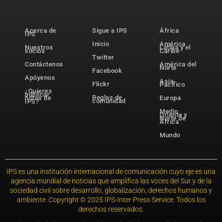
Acerca de
Sigue a IPS
África
IPS
Inicio
América
Nuestros
Latina y el
socios
Caribe
Twitter
Contáctenos
América del
Norte
Facebook
Apóyenos
Asia-
Flickr
Pacífico
¿Quieres
publicar
Reglas de
notas de
Europa
comunidad
IPS?
Medio
Oriente y
Norte de
África
Mundo
IPS es una institución internacional de comunicación cuyo eje es una
agencia mundial de noticias que amplifica las voces del Sur y de la
sociedad civil sobre desarrollo, globalización, derechos humanos y
ambiente. Copyright © 2025 IPS-Inter Press Service. Todos los
derechos reservados.