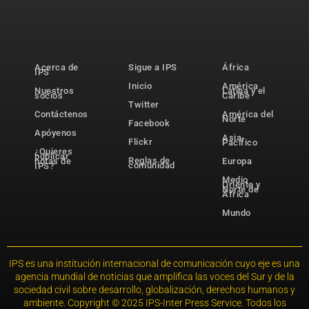
Acerca de
Sigue a IPS
África
IPS
Inicio
América
Nuestros
Latina y el
socios
Caribe
Twitter
Contáctenos
América del
Norte
Facebook
Apóyenos
Asia-
Flickr
Pacífico
¿Quieres
publicar
Reglas de
notas de
Europa
comunidad
IPS?
Medio
Oriente y
Norte de
África
Mundo
IPS es una institución internacional de comunicación cuyo eje es una
agencia mundial de noticias que amplifica las voces del Sur y de la
sociedad civil sobre desarrollo, globalización, derechos humanos y
ambiente. Copyright © 2025 IPS-Inter Press Service. Todos los