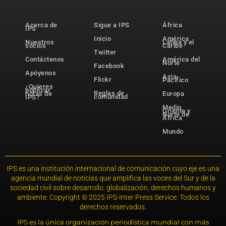
Acerca de
Sigue a IPS
África
IPS
Inicio
América
Nuestros
Latina y el
socios
Caribe
Twitter
Contáctenos
América del
Norte
Facebook
Apóyenos
Asia-
Flickr
Pacífico
¿Quieres
publicar
Reglas de
notas de
Europa
comunidad
IPS?
Medio
Oriente y
Norte de
África
Mundo
IPS es una institución internacional de comunicación cuyo eje es una
agencia mundial de noticias que amplifica las voces del Sur y de la
sociedad civil sobre desarrollo, globalización, derechos humanos y
ambiente. Copyright © 2025 IPS-Inter Press Service. Todos los
derechos reservados.
IPS es la única organización periodística mundial con más