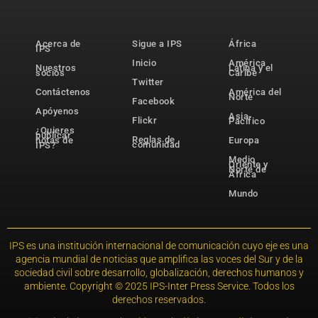
Acerca de
Sigue a IPS
África
IPS
Inicio
América
Nuestros
Latina y el
socios
Caribe
Twitter
Contáctenos
América del
Norte
Facebook
Apóyenos
Asia-
Flickr
Pacífico
¿Quieres
publicar
Reglas de
notas de
Europa
comunidad
IPS?
Medio
Oriente y
Norte de
África
Mundo
IPS es una institución internacional de comunicación cuyo eje es una
agencia mundial de noticias que amplifica las voces del Sur y de la
sociedad civil sobre desarrollo, globalización, derechos humanos y
ambiente. Copyright © 2025 IPS-Inter Press Service. Todos los
derechos reservados.